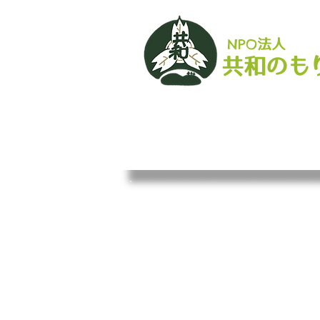
NPO
法人​
も
共和の