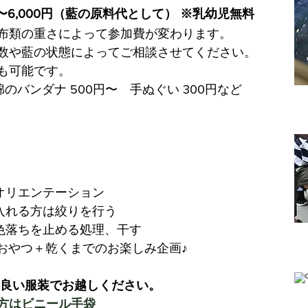
円〜6,000円（藍の原料代として） ※乳幼児無料
布類の重さによって参加費が変わります
。
数や藍の状態によってご相談させてください。
も可能です。
綿のバンダナ 500円〜 手ぬぐい 300円など
合・オリエンテーション
様を入れる方は絞りを行う
色、色落ちを止める処理、干す
食、おやつ＋乾くまでのお楽しみ企画♪
も良い服装でお越しください。
方はビニール手袋