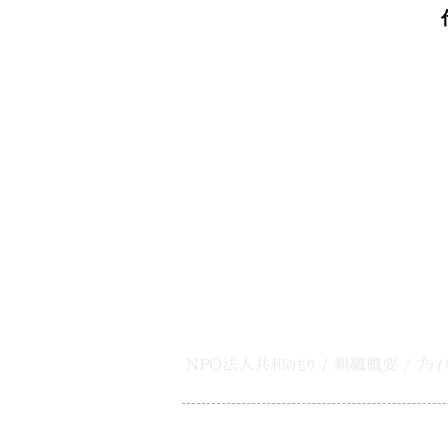
NPO法人共和のもり
/
組織概要
/
プライ