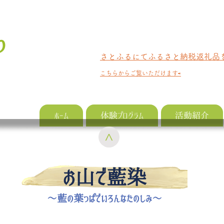
り
さとふるにてふるさと納税返礼品
​こちらからご覧いただけます⇨
ホーム
体験プログラム
活動紹介
>
お山で藍染
〜藍の葉っぱでいろんなたのしみ〜