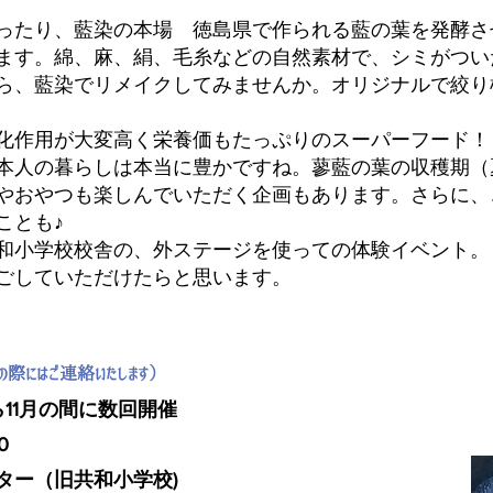
ったり、藍染の本場 徳島県で作られる藍の葉を発酵させ
ます。綿、麻、絹、毛糸などの自然素材で、シミがつい
ら、藍染でリメイクしてみませんか。オリジナルで絞り
化作用が大変高く栄養価もたっぷりのスーパーフード！
本人の暮らしは本当に豊かですね。蓼藍の葉の収穫期（
やおやつも楽しんでいただく企画もあります。さらに、
ことも♪
和小学校校舎の、外ステージを使っての体験イベント。
ごしていただけたらと思います。
際にはご連絡いたします）
11月の間に数回開催
0
ター（旧共和小学校)