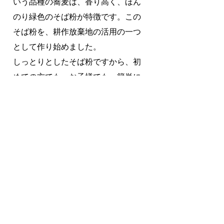
いう品種の蕎麦は、
香り高く、ほん
のり緑色のそば粉が特徴です。この
そば粉を、耕作放棄地の活用の一つ
として作り始めました。
しっとりとしたそば粉ですから、初
めての方でも、お子様でも、簡単に
美味しい蕎麦を粉から打つ体験いた
だけます。
また、そば粉・乾麺も販売しており
ますので、ご希望の方はご連絡下さ
い。
(そば粉：600円/200グラム 乾麺：
400円/200グラム)
お申し込み・お問い合わせ
蕎麦打ちのご相談やお申し込みは、
お
問い合わせからメールにて
。
または、共和のもりセンターまでお電