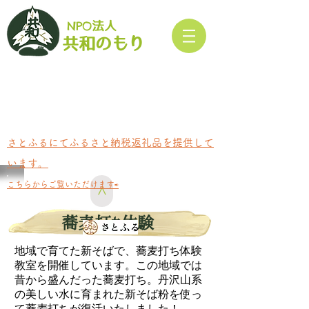
NPO
法人​
もり
共和の
さとふるにてふるさと納税返礼品を提供して
います。
​こちらからご覧いただけます⇨
>
蕎麦打ち体験
地域で育てた新そばで、蕎麦打ち体験
教室を開催しています。この地域では
昔から盛んだった蕎麦打ち。丹沢山系
の美しい水に育まれた新そば粉を使っ
て蕎麦打ちが復活いたしました！