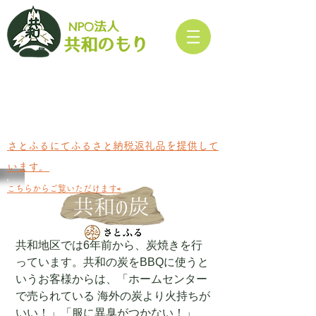
NPO
法人​
もり
共和の
さとふるにてふるさと納税返礼品を提供して
います。
​こちらからご覧いただけます⇨
共和の炭
共和地区では6年前から、炭焼きを行
っています。共和の炭をBBQに使うと
いうお客様からは、「ホームセンター
で売られている 海外の炭より火持ちが
いい！」「服に異臭がつかない！」