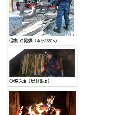
②割って乾燥
（水分35％へ）
③窯入れ（炭材詰め）