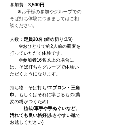
参加費：
3,500円
❇︎
お子様の参加やグループでの
そば打ち体験につきましてはご相
談ください。
人数：
定員20名
(締め切り:3/9)
❇︎おひとりで約2人前の蕎麦を
打っていただく体験です。
❇︎参加者16名以上の場合に
は、そば打ちをグループで体験い
ただくようになります。
持ち物：そば打ち/
エプロン・三角
巾
。もしくはそれに準じるもの(蕎
麦の粉がつくため)
植栽/
軍手や手ぬぐいなど、
汚れても良い格好
(歩きやすい靴で
お越しください)