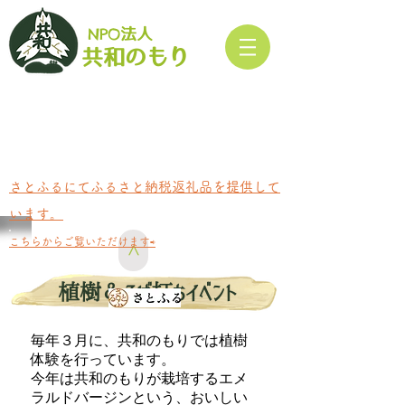
NPO
法人​
もり
共和の
さとふるにてふるさと納税返礼品を提供して
います。
​こちらからご覧いただけます⇨
>
植樹＆そば打ちイベント
毎年３月に、共和のもりでは植樹
体験を行っています。
今年は共和のもりが栽培するエメ
ラルドバージンという、おいしい