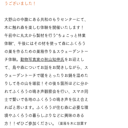
うございました！
大野山
の中腹にある共和のもりセンターにて、
木に触れ森を楽しむ体験を開催いたします！
午前中に丸太から製材を行う”ちょこっと林業
体験”、午後にはその材を使って森にふくろう
の巣を作るための巣箱作り＆スウェーデントー
チ体験。
動物写真家の秋山知伸氏
をお迎えし
て、鳥や森についてお話をお聞きしながら、ス
ウェーデントーチで暖をとったりお鍋を温めた
りして冬の山を堪能！その後５箇所ほどに分か
れてふくろうの鳴き声観察会を行い、
スマホ同
士で繋いで各地のふくろうの鳴き声を伝え合え
ればと思います。ふくろうが住む森に必要な環
境やふくろうの暮らしぶりなどに興味のある
方！！ぜひご参加ください。
（巣箱を木に設置す