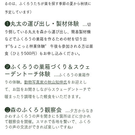
るのは、ふくろうたちが巣を探す季節の夏から秋頃に
予定しています）
❶丸太の運び出し・製材体験
...
切
り倒している丸太を森から運び出し、簡易製材機
などでふくろうの巣箱を作るための材を切り出
す”ちょこっと林業体験” 午後も参加される方は昼
食（ひとり500円）もお申し込みください。
❷ふくろうの巣箱づくり＆スウェ
ーデントーチ体験
...
ふくろうの巣箱作
りの体験。
動物写真家の秋山知伸氏
をお迎えし
て、お話をお聞きしながらスウェーデントーチで
暖まったり調理をした軽食をいただきます。
❸森のふくろう観察会
...
夕方からなき
かわすふくろうの声を聞きに５箇所ほどに分かれ
て観察会を開催。スマホで各地を繋いで、ふくろ
うの声の交流ができれば楽しいですね♪