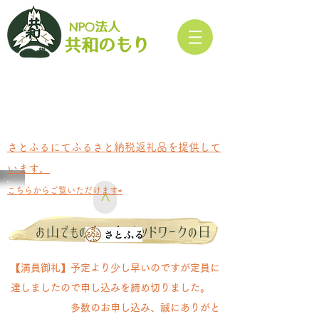
NPO
法人​
もり
共和の
さとふるにてふるさと納税返礼品を提供して
います。
​こちらからご覧いただけます⇨
>
ウッドワーク
お山でものづくり！
の
日
【満員御礼】予定より少し早いのですが定員に
達しましたので申し込みを締め切りました。
多数のお申し込み、誠にありがと