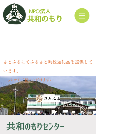
NPO
法人​
もり
共和の
さとふるにてふるさと納税返礼品を提供して
います。
​こちらからご覧いただけます⇨
のもり
センター
共和