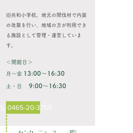
旧共和小学校。地元の間伐材
で内装
の改築を行い、地域の方が利用でき
る
施設として管理・運営していま
す。
＜開館日＞
13:00
～16:30
月〜金
9:00〜16:30
土・日
EL 0465-20-3759